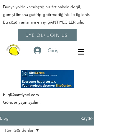
Dünya yolda karşılaştığınız fırtınalarla değil,
gemiyi limana getirip getirmediğiniz ile ilgilenir.
Bu sözün anlamını en iyi ŞANTİYECİLER bilir.
ÜYE OL/ JOIN US
Giriş
bilgi@santiyeci.com
Gönder yayınlayalım.
Kaydol
Blog
Tüm Gönderiler