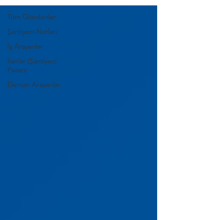
Tüm Gönderiler
Şantiyeci Notları
İş Arayanlar
İlanlar (Şantiyeci
Pazarı)
Eleman Arayanlar