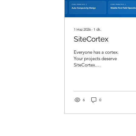
1 Haz 2026
∙
1
dk.
SiteCortex
Everyone has a cortex.
Your projects deserve
SiteCortex.
buldun.app/dev
buldun.app/dev 🌐
bbuldun.app/dev
buldun.app/dev
buldun.app/dev
6
0
SiteCortex Construction
Management Platform ·
Real-Time Project & Cost
Control buldun.app/dev
Cost & Planning
Procedure↑ Back to pitch