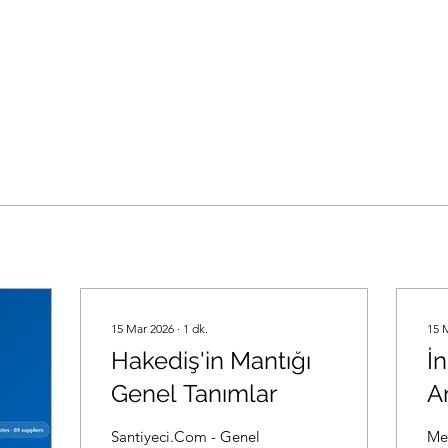
15 Mar 2026
∙
1
dk.
15 
Hakediş'in Mantığı
İn
Genel Tanımlar
A
İş
Santiyeci.Com - Genel
Metr