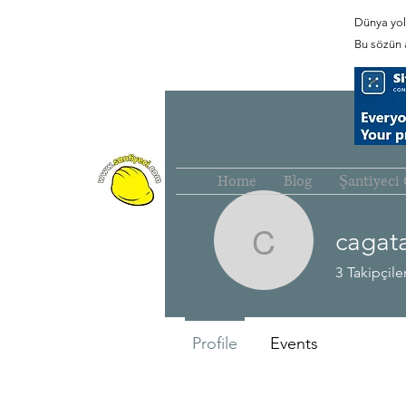
Dünya yold
Bu sözün a
Home
Blog
Şantiyeci 
cagat
cagatayg
3
Takipçile
Profile
Events