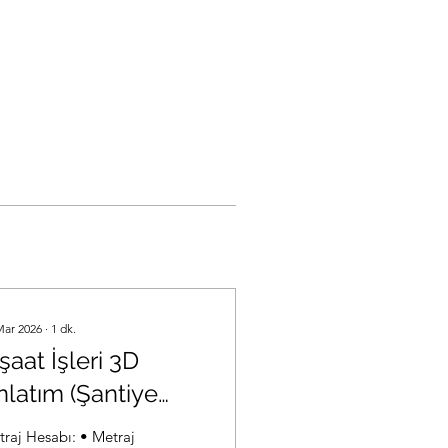
Mar 2026
∙
1
dk.
şaat İşleri 3D
nlatım (Şantiye
leri, Keşif, Metraj,
aj Hesabı: • Metraj