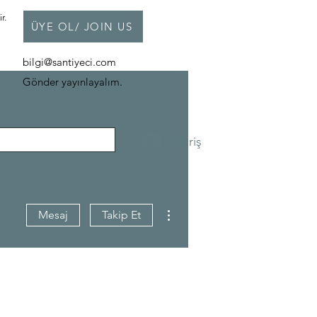
r.
ÜYE OL/ JOIN US
bilgi@santiyeci.com
Gönder yayınlayalım.
Giriş
Diğer Eylemler
Mesaj
Takip Et