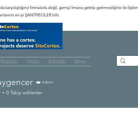
a karşılaştığınız fırtınalarla değil, gemiyi limana getirip getirmediğiniz ile ilgileni
nlamını en iyi ŞANTİYECİLER bilir.
Grupları
Vitrin
Etkinlik
More
aygencer
Admin
encer
r
0
Takip edilenler