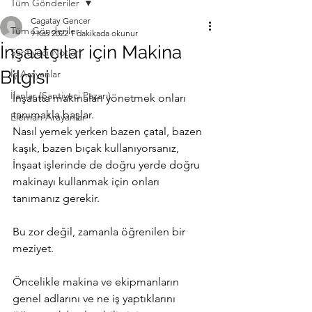
Tüm Gönderiler
Cagatay Gencer
Tüm Gönderiler
9 Kas 2022
1 dakikada okunur
İnşaatçılar için Makina
Şantiyeci Notları
Bilgisi
İş Arayanlar
İlanlar (Şantiyeci Pazarı)
İnşaatta makinaları yönetmek onları 
tanımakla başlar. 
Eleman Arayanlar
Nasıl yemek yerken bazen çatal, bazen 
kaşık, bazen bıçak kullanıyorsanız,
İnşaat işlerinde de doğru yerde doğru 
makinayı kullanmak için onları 
tanımanız gerekir.
Bu zor değil, zamanla öğrenilen bir 
meziyet. 
Öncelikle makina ve ekipmanların 
genel adlarını ve ne iş yaptıklarını 