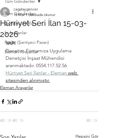
Tüm Gönderiler
cagataygencer
Tüm Gönderiler
15 Mar
1 dakikada okunur
Hürriyet Seri İlan 15-03-
Şantiyeci Notları
2026
İş Arayanlar
İlanlar (Şantiyeci Pazarı)
YAPI
Denetim Firmamıza Uygulama 
Eleman Arayanlar
Denetçisi İnşaat Mühendisi 
aranmaktadır. 0554.117.52.56
Hürriyet Seri İlanlar - Eleman
 web 
sitesinden alınmıştır.
Eleman Arayanlar
Hepsini Gör
Son Yazılar