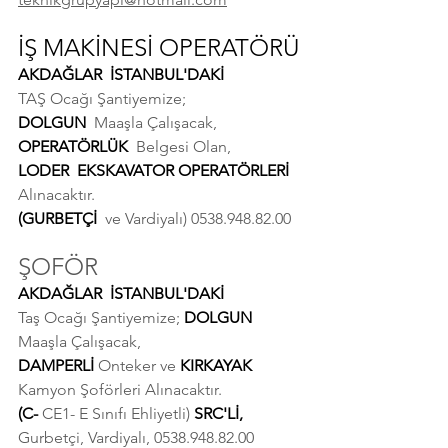
İŞ MAKİNESİ OPERATÖRÜ
AKDAĞLAR  İSTANBUL'DAKİ 
TAŞ Ocağı Şantiyemize; 
DOLGUN  
Maaşla Çalışacak, 
OPERATÖRLÜK  
Belgesi Olan, 
LODER  EKSKAVATOR OPERATÖRLERİ 
Alınacaktır. 
(GURBETÇİ  
ve Vardiyalı) 0538.948.82.00
ŞOFÖR
AKDAĞLAR  İSTANBUL'DAKİ 
Taş Ocağı Şantiyemize; 
DOLGUN 
Maaşla Çalışacak, 
DAMPERLİ 
Onteker ve 
KIRKAYAK 
Kamyon Şoförleri Alınacaktır. 
(C- 
CE1- E Sınıfı Ehliyetli) 
SRC'Lİ, 
Gurbetçi, Vardiyalı, 0538.948.82.00