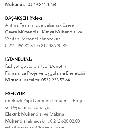
Mühendisi 
0.549.841.12.80
BAŞAKŞEHİR'deki 
Arıtma Tesisimizde çalışmak üzere 
Çevre Mühendisi, Kimya Mühendisi 
ve 
Vasıfsız Personel alınacaktır. 
0.212.486.30.84- 0.212.486.30.85
İSTANBUL'da 
faaliyet gösteren Yapı Denetim 
Firmamıza Proje ve Uygulama Denetçisi 
Mimar
 alınacaktır. 0532.233.57.64
ESENYURT 
merkezli Yapı Denetim firmamıza Proje 
ve Uygulama Denetçis
i 
Elektrik Mühendisi ve Makina 
Mühendisi
 alınacaktır. 0.212.620.02.00 
teknikgrupyapi@hotmail.com