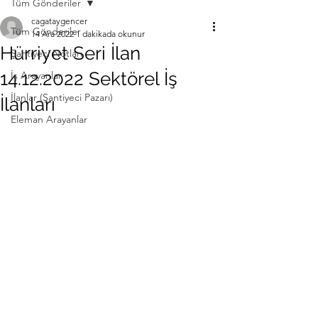
Tüm Gönderiler
cagataygencer
Tüm Gönderiler
14 Ara 2022
1 dakikada okunur
Hürriyet Seri İlan
Şantiyeci Notları
14.12.2022 Sektörel İş
İş Arayanlar
İlanlar (Şantiyeci Pazarı)
İlanları
Eleman Arayanlar