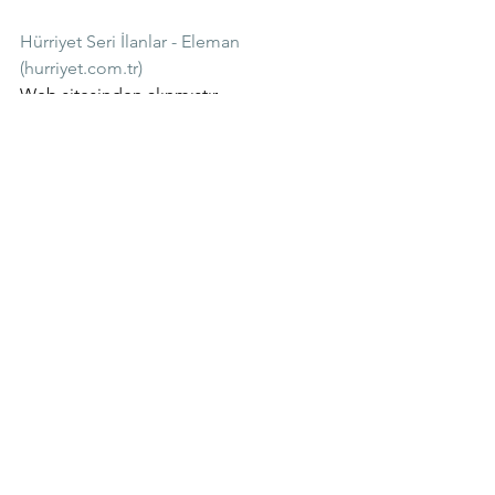
Hürriyet Seri İlanlar - Eleman 
(hurriyet.com.tr)
Web sitesinden alınmıştır.
Eleman Arayanlar
Hepsini Gör
Son Yazılar