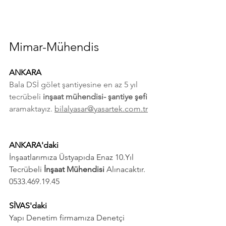
Mimar-Mühendis
ANKARA 
Bala DSİ gölet şantiyesine en az 5 yıl 
tecrübeli 
inşaat mühendisi- şantiye şefi
aramaktayız. 
bilalyasar@yasartek.com.tr
ANKARA'daki 
İnşaatlarımıza Üstyapıda Enaz 10.Yıl 
Tecrübeli
 İnşaat Mühendisi
 Alınacaktır. 
0533.469.19.45
SİVAS'daki 
Yapı Denetim firmamıza Denetçi 