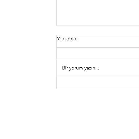
Hürriyet Seri İlan 15-03-2026
Yorumlar
YAPI Denetim Firmamıza
Uygulama Denetçisi İnşaat
Mühendisi aranmaktadır.
Bir yorum yazın...
0554.117.52.56 Hürriyet Seri İlanlar
- Eleman web sitesinden
alınmıştır.