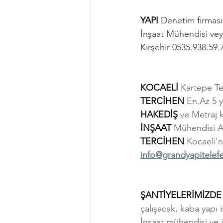
YAPI 
Denetim firmasın
İnşaat Mühendisi vey
Kırşehir 0535.938.59.
KOCAELİ 
Kartepe Te
TERCİHEN 
En.Az 5 y
HAKEDİŞ 
ve Metraj 
İNŞAAT 
Mühendisi Al
TERCİHEN 
Kocaeli'
info@grandyapitelef
ŞANTİYELERİMİZDE
çalışacak, kaba yapı 
İnşaat mühendisi ve i