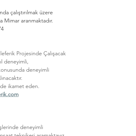
da çalıştırılmak üzere 
a Mimar aranmaktadır. 
74
leferik Projesinde Çalışacak 
ıl deneyimli, 
konusunda deneyimli 
ınacaktır. 
nde ikamet eden. 
erik.com
 
işlerinde deneyimli
nşaat teknikeri aramaktayız. 