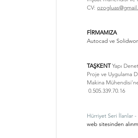
CV: 
ozogluas@gmail
FİRMAMIZA 
Autocad ve Solidwork
TAŞKENT 
Yapı Denet
Proje ve Uygulama De
Makina Mühendisi'ne i
 0.505.339.70.16
Hürriyet Seri İlanlar 
web sitesinden alınmı