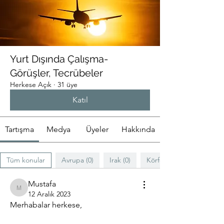
Yurt Dışında Çalışma-
Görüşler, Tecrübeler
Herkese Açık
·
31 üye
Katıl
Tartışma
Medya
Üyeler
Hakkında
Tüm konular
Avrupa (0)
Irak (0)
Körfez Ülkeleri (0)
Mustafa
Mustafa
12 Aralık 2023
Merhabalar herkese, 