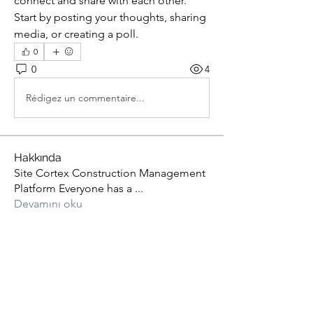
connect and share with each other. 
Start by posting your thoughts, sharing 
media, or creating a poll.
0
0
4
Rédigez un commentaire...
Hakkında
Site Cortex Construction Management
Platform Everyone has a
...
Devamını oku
Üye
cagataygencer
Takip Et
cagataygencer
Tüm Üyeleri Gör (1)