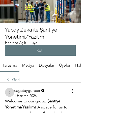
Yapay Zeka ile Şantiye
Yönetimi/Yazılım
Herkese Açık
·
1 üye
Katıl
Tartışma
Medya
Dosyalar
Üyeler
Hakkında
Geri
cagataygencer
cagataygencer
1 Haziran 2026
Welcome to our group 
Şantiye 
Yönetimi/Yazılım
! A space for us to 