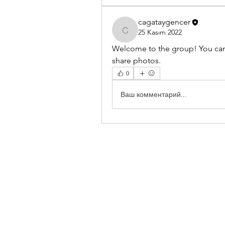
cagataygencer
25 Kasım 2022
cagataygencer
Welcome to the group! You can
share photos.
0
Ваш комментарий...