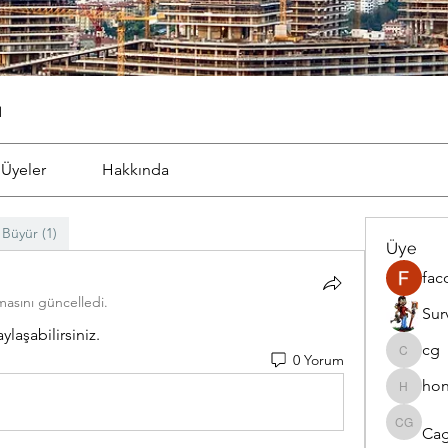
ı
Üyeler
Hakkında
 Büyür (1)
Üye
fac
masını güncelledi.
Sur
ylaşabilirsiniz.
cg
0 Yorum
cg
hon
honamli
Cag
Cagatay