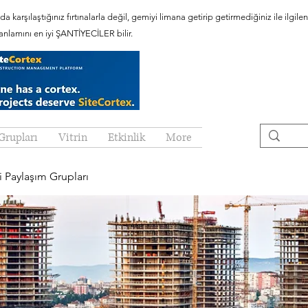
a karşılaştığınız fırtınalarla değil, gemiyi limana getirip getirmediğiniz ile ilgileni
nlamını en iyi ŞANTİYECİLER bilir.
Grupları
Vitrin
Etkinlik
More
i Paylaşım Grupları