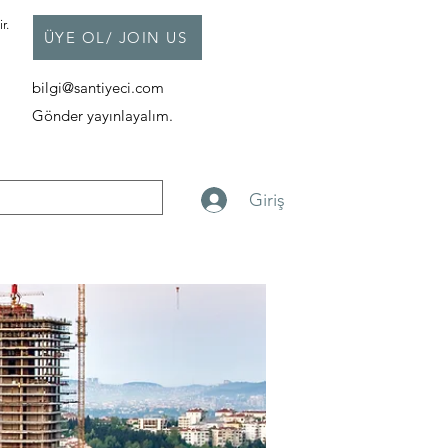
r.
ÜYE OL/ JOIN US
bilgi@santiyeci.com
Gönder yayınlayalım.
Giriş