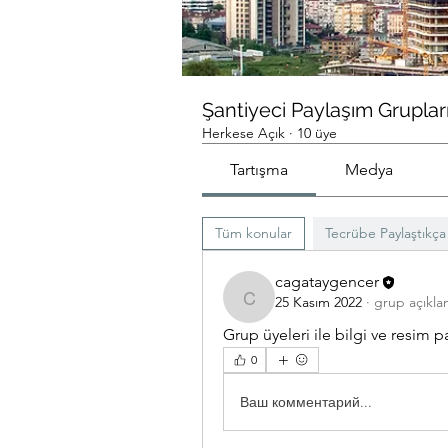
Şantiyeci Paylaşım Gruplar
Herkese Açık
·
10 üye
Tartışma
Medya
Tüm konular
Tecrübe Paylaştıkça
cagataygencer
25 Kasım 2022
·
grup açıkla
cagataygencer
Grup üyeleri ile bilgi ve resim pa
0
Ваш комментарий...